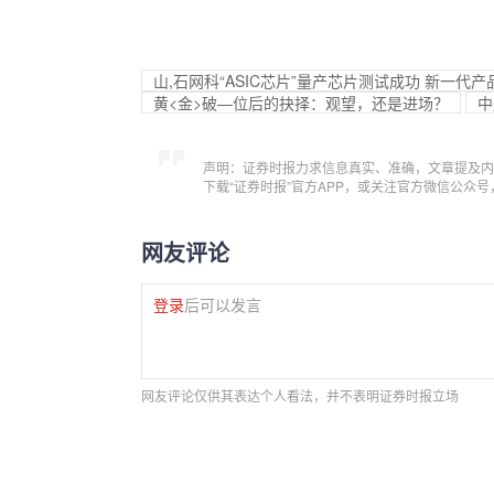
山,石网科“ASIC芯片”量产芯片测试成功 新一
黄<金>破—位后的抉择：观望，还是进场？
中
声明：证券时报力求信息真实、准确，文章提及内
下载“证券时报”官方APP，或关注官方微信公众
网友评论
登录
后可以发言
网友评论仅供其表达个人看法，并不表明证券时报立场