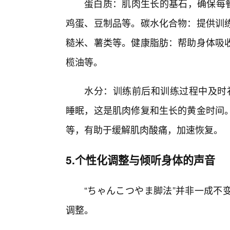
蛋白质：肌肉生长的基石，确保每
鸡蛋、豆制品等。碳水化合物：提供训
糙米、薯类等。健康脂肪：帮助身体吸
榄油等。
水分：训练前后和训练过程中及时补
睡眠，这是肌肉修复和生长的黄金时间
等，有助于缓解肌肉酸痛，加速恢复。
5.个性化调整与倾听身体的声音
“ちゃんこつやま脚法”并非一成不
调整。