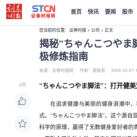
首页
快讯
要闻
股市
您当前的位置：
证券时报
>
公司
>
正文
揭秘“ちゃんこつやま
极修炼指南
来源：证券时报网
作者：周轶君
2026-02-07 
“ちゃんこつやま脚法”：打开健
点赞
在追求健康与美丽的健身浪潮中，
式。“ちゃんこつやま脚法”，这个源自
科学的原理，赢得了无数健身爱好者的