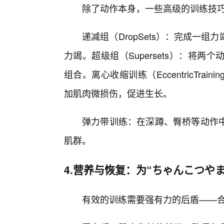
除了动作本身，一些高级的训练技
递减组（DropSets）：完成一
力竭。超级组（Supersets）：将
组合。离心收缩训练（EccentricTr
加肌肉微损伤，促进生长。
弹力带训练：在深蹲、臀桥等动作中
肌群。
4.营养与恢复：为“ちゃんこつや
有效的训练需要强有力的后盾——合