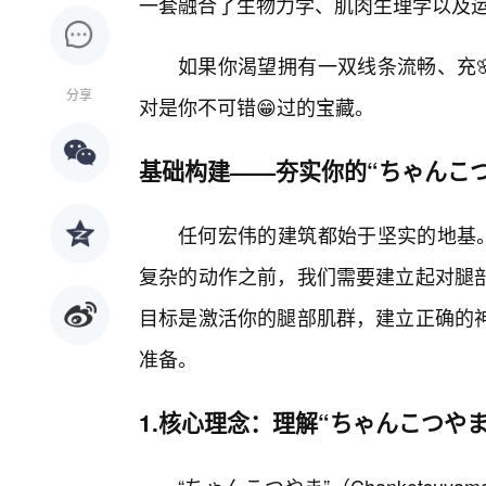
一套融合了生物力学、肌肉生理学以及
如果你渴望拥有一双线条流畅、充
分享
对是你不可错😁过的宝藏。
基础构建——夯实你的“ちゃんこ
任何宏伟的建筑都始于坚实的地基。
复杂的动作之前，我们需要建立起对腿
目标是激活你的腿部肌群，建立正确的
准备。
1.核心理念：理解“ちゃんこつや