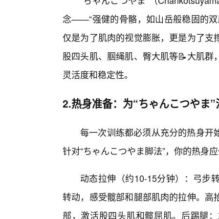
“ちゃんこつやま”（Chankots
念——“强健的骨骼，如山岳般稳固的双
仅是为了肌肉的视觉膨胀，更是为了支
股四头肌、腘绳肌、臀大肌等📝大肌群
灵活度和稳定性。
2.热身准备：为“ちゃんこつやま
每一次训练都必须从充分的热身开
针对“ちゃんこつやま脚法”，你的热身
动态拉伸（约10-15分钟）：弓
转动，感受髋部和腿部肌肉的拉伸。高
部，激活股四头肌和髋屈肌。后踢腿：