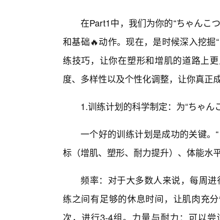
在Part1中，我们为你的“ちゃん
和基础🔥动作。现在，是时候深入挖掘
练技巧，让你在塑形和增肌的道路上更
度、多样性以及个性化调整，让你真正成
1.训练计划的科学制定：为“ちゃん
一个好的训练计划是成功的关键。“
标（增肌、塑形、耐力提升）、体能水
频率：对于大多数人来说，每周进行
练之间有足够的休息时间，让肌肉充分恢
次，进行3-4组。力量与耐力：可以尝试