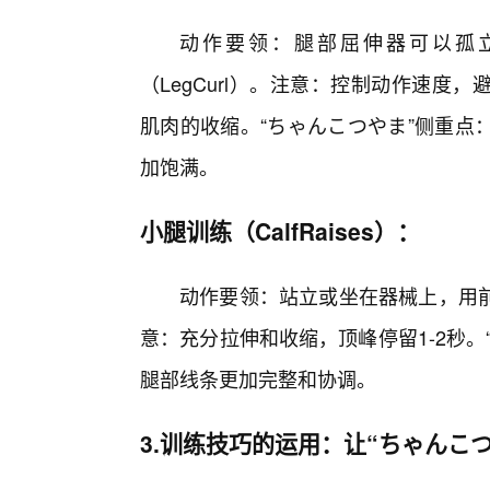
动作要领：腿部屈伸器可以孤立训练
（LegCurl）。注意：控制动作速
肌肉的收缩。“ちゃんこつやま”侧重点
加饱满。
小腿训练（CalfRaises）：
动作要领：站立或坐在器械上，用
意：充分拉伸和收缩，顶峰停留1-2秒
腿部线条更加完整和协调。
3.训练技巧的运用：让“ちゃんこ