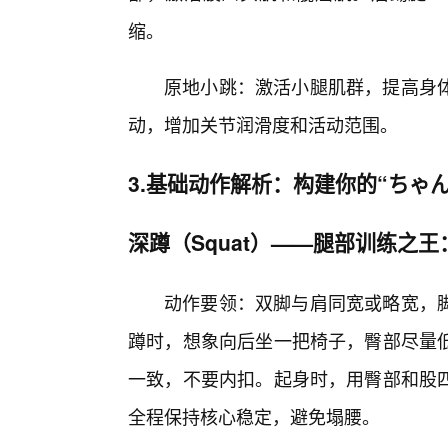
缩。
原地小跳：激活小腿肌群，提高身
动，增加关节润滑度和活动范围。
3.基础动作解析：构建你的“ちゃ
深蹲（Squat）——腿部训练之王
动作要领：双脚与肩同宽或略宽，
蹲时，想象向后坐一把椅子，臀部尽量
一致，不要内扣。起身时，用臀部和股
全程保持核心稳定，避免塌腰。