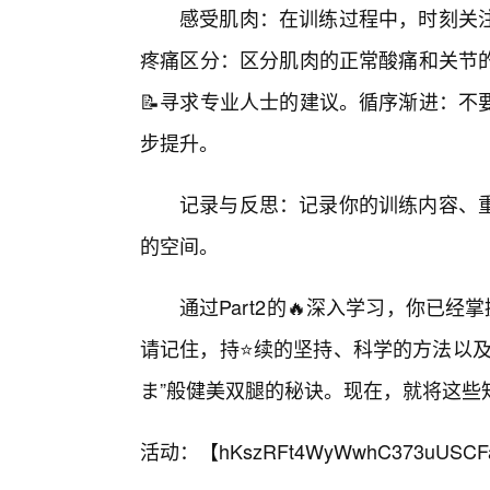
感受肌肉：在训练过程中，时刻关
疼痛区分：区分肌肉的正常酸痛和关节
📝寻求专业人士的建议。循序渐进：不
步提升。
记录与反思：记录你的训练内容、
的空间。
通过Part2的🔥深入学习，你已
请记住，持⭐续的坚持、科学的方法以及
ま”般健美双腿的秘诀。现在，就将这些
活动：【
hKszRFt4WyWwhC373uUSCF