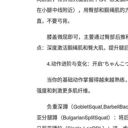
在小腿中线附近），用臀部和腘绳肌的力
直，不要弓背。
膝盖微屈即可，主要通过臀部后推和
点：深度激活腘绳肌和臀大肌，提升腿
4.动作进阶与变化：开启“ちゃんこ
当你的基础动作掌握得越来越熟练
强度和刺激更多肌纤维。
负重深蹲（GobletSquat,Barb
亚分腿蹲（BulgarianSplitSqu
马尼亚硬拉（Single-LegRDL）：