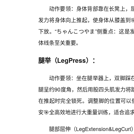
动作要领：身体背部靠在长凳上，
发力将身体向上推起，使身体从膝盖到
下放。“ちゃんこつやま”侧重点：这是
体线条至关重要。
腿举（LegPress）：
动作要领：坐在腿举器上，双脚踩
腿呈约90度角，然后用股四头肌发力将
在推起时完全锁死。调整脚的位置可以侧
安🎯全高效地进行大重量训练，适合追
腿部屈伸（LegExtension&LegCur