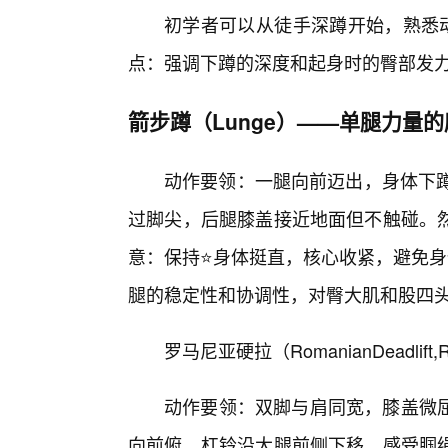
初学者可以从徒手深蹲开始，熟悉动
点：强调下蹲的深度和起身时的臀部发
箭步蹲（Lunge）——单腿力量
动作要领：一腿向前迈出，身体下蹲
过脚尖，后腿膝盖接近地面但不触碰。
意：保持⭐身体挺直，核心收紧，避免身
腿的稳定性和协调性，对臀大肌和股四
罗马尼亚硬拉（RomanianDeadli
动作要领：双脚与肩同宽，膝盖微
向前俯，杠铃沿大腿前侧下移。感受腘