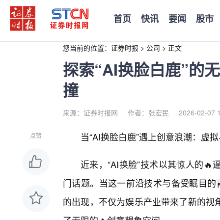
首页
快讯
要闻
股市
您当前的位置：
证券时报
>
公司
>
正文
探索“AI换脸白鹿”
撞
来源：证券时报网
作者：张宏民
2026-02-07 
当“AI换脸白鹿”遇上创意浪潮：虚
点赞
近来，“AI换脸”技术以其惊人的
门话题。当这一前沿技术与备受瞩目的青
的出现，不仅为娱乐产业带来了新的视